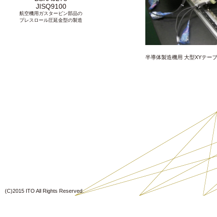
JISQ9100
航空機用ガスタービン部品の
プレスロール圧延金型の製造
半導体製造機用 大型XYテー
(C)2015 ITO All Rights Reserved.